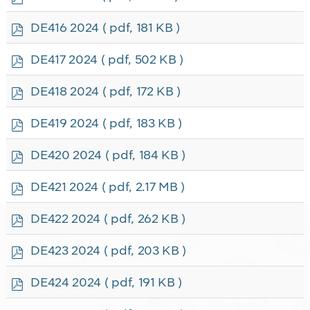
d
f
p
DE416 2024
( pdf, 181 KB )
d
f
p
DE417 2024
( pdf, 502 KB )
d
f
p
DE418 2024
( pdf, 172 KB )
d
f
p
DE419 2024
( pdf, 183 KB )
d
f
p
DE420 2024
( pdf, 184 KB )
d
f
p
DE421 2024
( pdf, 2.17 MB )
d
f
p
DE422 2024
( pdf, 262 KB )
d
f
p
DE423 2024
( pdf, 203 KB )
d
f
p
DE424 2024
( pdf, 191 KB )
d
f