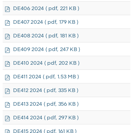
f
p
DE406 2024
( pdf, 221 KB )
d
f
p
DE407 2024
( pdf, 179 KB )
d
f
p
DE408 2024
( pdf, 181 KB )
d
f
p
DE409 2024
( pdf, 247 KB )
d
f
p
DE410 2024
( pdf, 202 KB )
d
f
p
DE411 2024
( pdf, 1.53 MB )
d
f
p
DE412 2024
( pdf, 335 KB )
d
f
p
DE413 2024
( pdf, 356 KB )
d
f
p
DE414 2024
( pdf, 297 KB )
d
f
p
DE415 2024
( pdf, 161 KB )