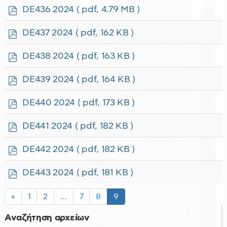
f
p
DE436 2024
( pdf, 4.79 MB )
d
f
p
DE437 2024
( pdf, 162 KB )
d
f
p
DE438 2024
( pdf, 163 KB )
d
f
p
DE439 2024
( pdf, 164 KB )
d
f
p
DE440 2024
( pdf, 173 KB )
d
f
p
DE441 2024
( pdf, 182 KB )
d
f
p
DE442 2024
( pdf, 182 KB )
d
f
p
DE443 2024
( pdf, 181 KB )
d
f
«
1
2
…
7
8
9
Αναζήτηση αρχείων