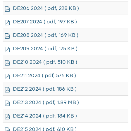
f
p
DE206 2024
( pdf, 228 KB )
d
f
p
DE207 2024
( pdf, 197 KB )
d
f
p
DE208 2024
( pdf, 169 KB )
d
f
p
DE209 2024
( pdf, 175 KB )
d
f
p
DE210 2024
( pdf, 510 KB )
d
f
p
DE211 2024
( pdf, 576 KB )
d
f
p
DE212 2024
( pdf, 186 KB )
d
f
p
DE213 2024
( pdf, 1.89 MB )
d
f
p
DE214 2024
( pdf, 184 KB )
d
f
p
DE215 2024
( pdf, 610 KB )