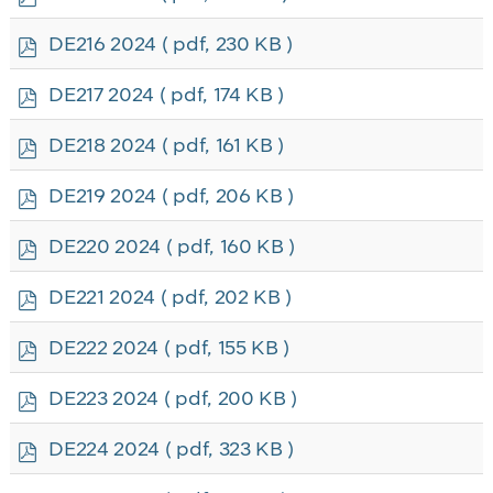
d
f
p
DE216 2024
( pdf, 230 KB )
d
f
p
DE217 2024
( pdf, 174 KB )
d
f
p
DE218 2024
( pdf, 161 KB )
d
f
p
DE219 2024
( pdf, 206 KB )
d
f
p
DE220 2024
( pdf, 160 KB )
d
f
p
DE221 2024
( pdf, 202 KB )
d
f
p
DE222 2024
( pdf, 155 KB )
d
f
p
DE223 2024
( pdf, 200 KB )
d
f
p
DE224 2024
( pdf, 323 KB )
d
f