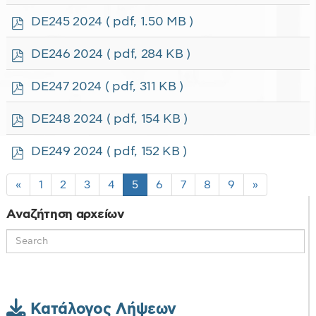
d
f
p
DE245 2024
( pdf, 1.50 MB )
d
f
p
DE246 2024
( pdf, 284 KB )
d
f
p
DE247 2024
( pdf, 311 KB )
d
f
p
DE248 2024
( pdf, 154 KB )
d
f
p
DE249 2024
( pdf, 152 KB )
d
f
«
1
2
3
4
5
6
7
8
9
»
Αναζήτηση αρχείων
Κατάλογος Λήψεων