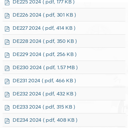
p
DE225 2024
( pdf, 177 KB )
d
f
p
DE226 2024
( pdf, 301 KB )
d
f
p
DE227 2024
( pdf, 414 KB )
d
f
p
DE228 2024
( pdf, 350 KB )
d
f
p
DE229 2024
( pdf, 256 KB )
d
f
p
DE230 2024
( pdf, 1.57 MB )
d
f
p
DE231 2024
( pdf, 466 KB )
d
f
p
DE232 2024
( pdf, 432 KB )
d
f
p
DE233 2024
( pdf, 315 KB )
d
f
p
DE234 2024
( pdf, 408 KB )
d