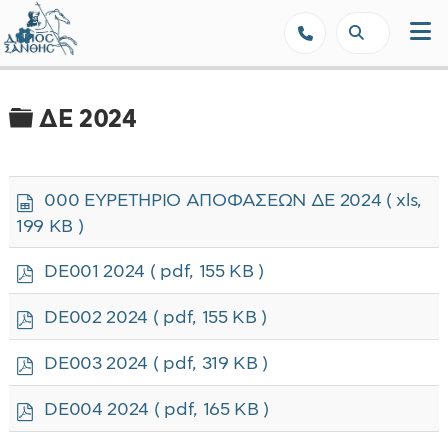
Δήμος Ξάνθης - Επίσημη Ιστοσε
Φάκελος
ΔΕ 2024
s
000 EΥΡΕΤΗΡΙΟ ΑΠΟΦΑΣΕΩΝ ΔΕ 2024
( xls,
p
199 KB )
r
e
p
DE001 2024
( pdf, 155 KB )
a
d
d
f
p
s
DE002 2024
( pdf, 155 KB )
d
h
f
e
p
DE003 2024
( pdf, 319 KB )
e
d
t
f
p
DE004 2024
( pdf, 165 KB )
d
f