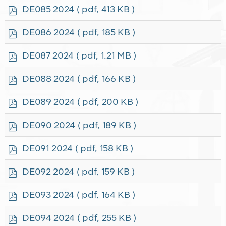
f
p
DE085 2024
( pdf, 413 KB )
d
f
p
DE086 2024
( pdf, 185 KB )
d
f
p
DE087 2024
( pdf, 1.21 MB )
d
f
p
DE088 2024
( pdf, 166 KB )
d
f
p
DE089 2024
( pdf, 200 KB )
d
f
p
DE090 2024
( pdf, 189 KB )
d
f
p
DE091 2024
( pdf, 158 KB )
d
f
p
DE092 2024
( pdf, 159 KB )
d
f
p
DE093 2024
( pdf, 164 KB )
d
f
p
DE094 2024
( pdf, 255 KB )