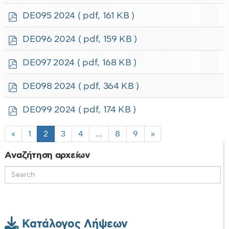
d
f
p
DE095 2024
( pdf, 161 KB )
d
f
p
DE096 2024
( pdf, 159 KB )
d
f
p
DE097 2024
( pdf, 168 KB )
d
f
p
DE098 2024
( pdf, 364 KB )
d
f
p
DE099 2024
( pdf, 174 KB )
d
f
«
1
2
3
4
…
8
9
»
Αναζήτηση αρχείων
Κατάλογος Λήψεων