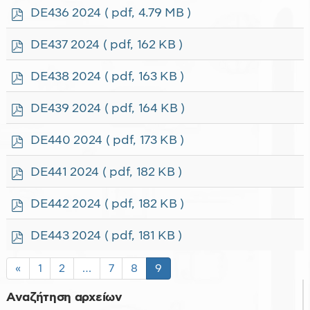
f
p
DE436 2024
( pdf, 4.79 MB )
d
f
p
DE437 2024
( pdf, 162 KB )
d
f
p
DE438 2024
( pdf, 163 KB )
d
f
p
DE439 2024
( pdf, 164 KB )
d
f
p
DE440 2024
( pdf, 173 KB )
d
f
p
DE441 2024
( pdf, 182 KB )
d
f
p
DE442 2024
( pdf, 182 KB )
d
f
p
DE443 2024
( pdf, 181 KB )
d
f
«
1
2
…
7
8
9
Αναζήτηση αρχείων