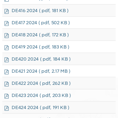
d
f
p
DE416 2024
( pdf, 181 KB )
d
f
p
DE417 2024
( pdf, 502 KB )
d
f
p
DE418 2024
( pdf, 172 KB )
d
f
p
DE419 2024
( pdf, 183 KB )
d
f
p
DE420 2024
( pdf, 184 KB )
d
f
p
DE421 2024
( pdf, 2.17 MB )
d
f
p
DE422 2024
( pdf, 262 KB )
d
f
p
DE423 2024
( pdf, 203 KB )
d
f
p
DE424 2024
( pdf, 191 KB )
d
f