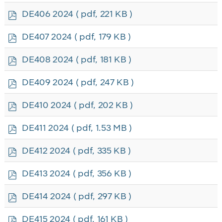
f
p
DE406 2024
( pdf, 221 KB )
d
f
p
DE407 2024
( pdf, 179 KB )
d
f
p
DE408 2024
( pdf, 181 KB )
d
f
p
DE409 2024
( pdf, 247 KB )
d
f
p
DE410 2024
( pdf, 202 KB )
d
f
p
DE411 2024
( pdf, 1.53 MB )
d
f
p
DE412 2024
( pdf, 335 KB )
d
f
p
DE413 2024
( pdf, 356 KB )
d
f
p
DE414 2024
( pdf, 297 KB )
d
f
p
DE415 2024
( pdf, 161 KB )